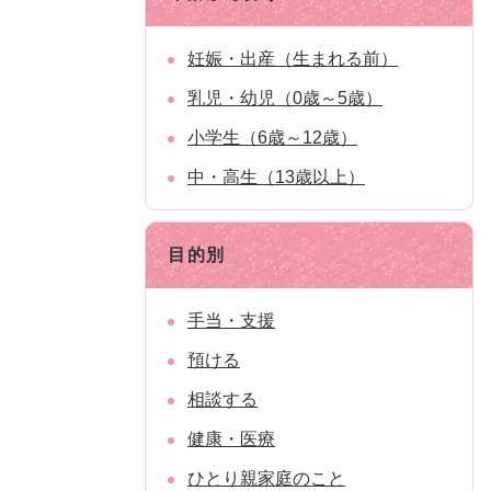
妊娠・出産（生まれる前）
乳児・幼児（0歳～5歳）
小学生（6歳～12歳）
中・高生（13歳以上）
目的別
手当・支援
預ける
相談する
健康・医療
ひとり親家庭のこと