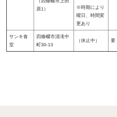
（四條畷市上田
※時期により
原1）
曜日、時間変
更あり
サンキ食
四條畷市清滝中
（休止中）
要
堂
町30-13