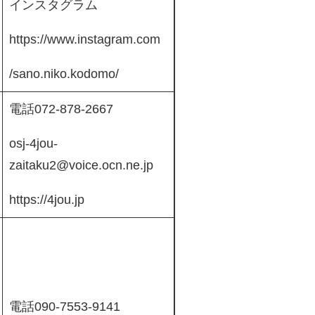
インスタグラム
https://www.instagram.com
/sano.niko.kodomo/
電話072-878-2667
osj-4jou-
zaitaku2@voice.ocn.ne.jp
https://4jou.jp
電話090-7553-9141