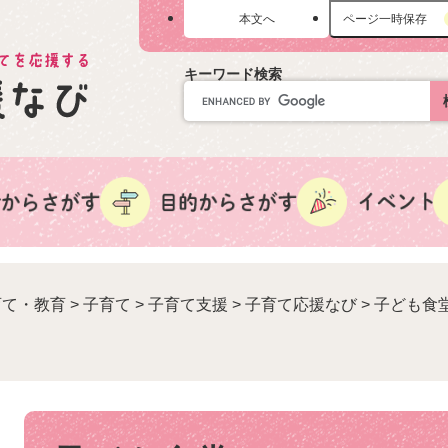
メニューを飛ばして本文へ
本文へ
ページ一時保存
キーワード検索
育て・教育
>
子育て
>
子育て支援
>
子育て応援なび
>
子ども食
本