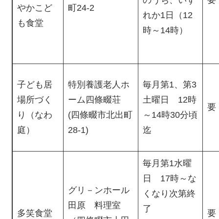
のうち、いず
要
やかこど
町24-2
れか1日（12
も食堂
時～14時）
子ども居
特別養護老人ホ
毎月第1、第3
場所づく
ーム四條畷荘
土曜日 12時
要
り（なわ
(四條畷市北出町
～14時30分頃
庭）
28-1)
迄
毎月第1水曜
日 17時～な
グリ－ンホール
くなり次第終
田原 料理室
了
多笑食堂
要