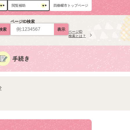
閲覧補助
四條畷市トップページ
ページID検索
検索
表示
ページID
検索とは？
堂