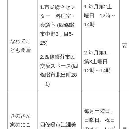
1.毎月第2土
1.市民総合セン
曜日 12時～
ター 料理室・
14時
会議室 (四條畷
市中野3丁目5-
なわてこ
25)
要
ども食堂
2.毎月第1、
2.四條畷荘市民
第3土曜日
交流スペース(四
12時～14時
條畷市北出町28
－1)
毎月土曜日、
さのさん
日曜日、祝日
家のにこ
四條畷市江瀬美