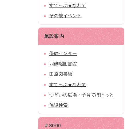
すてっぷ★なわて
その他イベント
施設案内
保健センター
四條畷図書館
田原図書館
すてっぷ★なわて
つどいの広場・子育てぽけっと
施設検索
＃8000