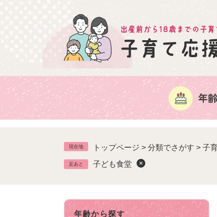
ペ
ー
ジ
の
先
頭
で
す
。
トップページ
>
分類でさがす
>
子
現在地
子ども食堂
足あと
年齢から探す