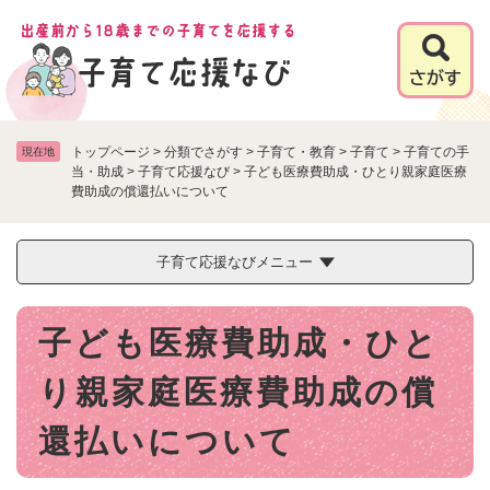
ペ
メニューを飛ばして本文へ
ー
ジ
の
先
頭
で
トップページ
>
分類でさがす
>
子育て・教育
>
子育て
>
子育ての手
現在地
す
当・助成
>
子育て応援なび
>
子ども医療費助成・ひとり親家庭医療
費助成の償還払いについて
。
子育て応援なびメニュー
本
子ども医療費助成・ひと
文
り親家庭医療費助成の償
還払いについて