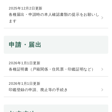
続
マイナンバー
き
2025年12月2日更新
の
税金
各種届出・申請時の本人確認書類の提示をお願いし
メ
ます
ニ
ごみ・リサイクル
ュ
ー
住まい
を
交通
ひ
申請・届出
ら
ペット・動物
く
おくやみ
2026年1月1日更新
各種証明書（戸籍関係・住民票・印鑑証明など）
地域活動・コミュニティ
人権・男女共同参画
2026年1月1日更新
消費生活
印鑑登録の申請、廃止等の手続き
相談窓口
イベント・施設予約