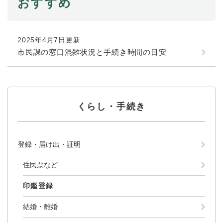
おすすめ
防災・安全
防
災
2025年4月7日更新
・
市民課の窓口混雑状況と手続き時間の目安
子育て・教育
安
子
全
育
の
て
メ
健康・医療・福祉
・
健
ニ
教
くらし・手続き
康
ュ
育
・
ー
の
スポーツ・文化
医
を
ス
メ
療
ひ
ポ
登録・届け出・証明
ニ
・
ら
ー
ュ
福
まちづくり・環境
く
ツ
住民票など
ー
ま
祉
・
を
ち
の
文
印鑑登録
ひ
づ
メ
化
しごと・産業
ら
く
し
ニ
の
結婚・離婚
く
り
ご
ュ
メ
・