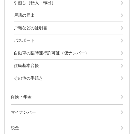
と
ー
ニ
引越し（転入・転出）
環
市政情報
・
を
市
ュ
境
産
ひ
政
ー
戸籍の届出
の
業
ら
情
を
メ
の
く
報
ひ
戸籍などの証明書
ニ
メ
の
ら
ュ
ニ
メ
く
パスポート
ー
ュ
ニ
を
ー
ュ
自動車の臨時運行許可証（仮ナンバー）
ひ
を
ー
ら
ひ
を
住民基本台帳
く
ら
ひ
く
ら
その他の手続き
く
保険・年金
マイナンバー
税金