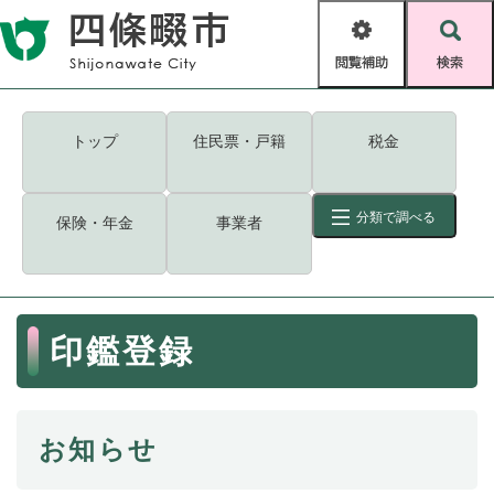
ペ
メニューを飛ばして本文へ
ー
閲
検
ジ
覧
索
の
補
先
助
頭
キーワード
検索
Foreign language
トップ
住民票・戸籍
税金
で
す
読み上げ・ふりがな
検索
。
分類で調べる
保険・年金
事業者
拡大
文字サイズ
背景色変更
標準
白
黒
青
ID
検索
ページ一時保存
表示
本
印鑑登録
文
くらし・手続き
く
ページID検索とは？
ら
し
登録・届け出・証明
お知らせ
・
手
保険・年金