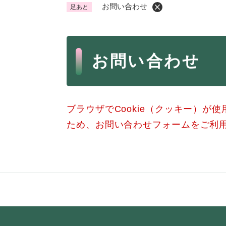
お問い合わせ
足あと
くらし・手続き
く
ら
本
し
登録・届け出・証明
保険
お問い合わせ
・
文
手
税金
ごみ
続
交通
ペッ
き
の
ブラウザでCookie（クッキー）が
地域活動・コミュニティ
人権
メ
ため、お問い合わせフォームをご利
ニ
相談窓口
イベ
ュ
ー
を
防災・安全
防
ひ
災
ら
・
く
子育て・教育
子
安
育