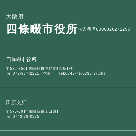
全
て
の
健康・医療・福祉
健
・
メ
大阪府
康
教
ニ
四條畷市役所
・
育
法人番号6000020272299
ュ
スポーツ・文化
ス
医
の
ー
ポ
療
メ
を
ー
・
ニ
ひ
まちづくり・環境
ま
ツ
福
ュ
ら
四條畷市役所
ち
・
祉
ー
く
〒575-8501 四條畷市中野本町1番1号
づ
文
の
を
しごと・産業
Tel:072-877-2121（代表）
Tel:0743-71-0330（代表）
し
く
化
メ
ひ
ご
り
の
ニ
ら
と
・
メ
ュ
く
市政情報
市
・
環
ニ
ー
田原支所
政
産
境
ュ
を
〒575-0014 四條畷市上田原1
情
業
の
ー
ひ
Tel:0743-78-0175
報
の
メ
を
ら
の
メ
ニ
ひ
く
メ
ニ