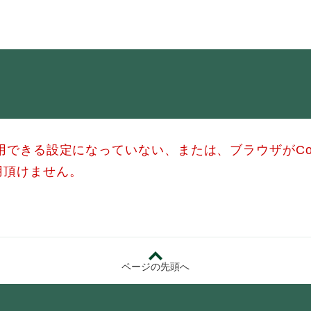
・年金
マイナンバー
・リサイクル
住まい
ト・動物
おくやみ
使用できる設定になっていない、または、ブラウザがCo
・男女共同参画
消費生活
用頂けません。
ント・施設予約
ページの先頭へ