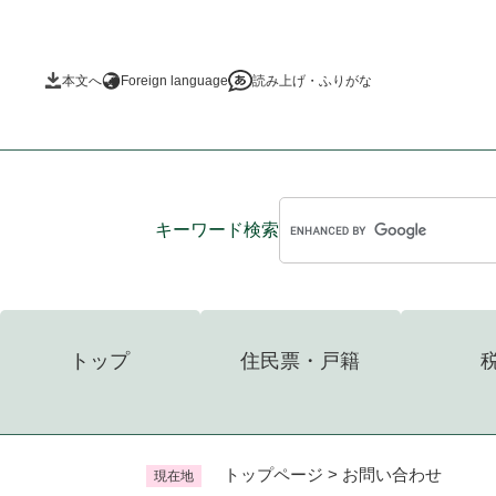
ペ
ー
ジ
本文へ
Foreign language
読み上げ・ふりがな
の
先
頭
で
す
。
キーワード
検索
トップ
住民票・戸籍
トップページ
>
お問い合わせ
現在地