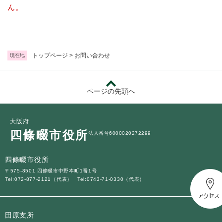
続
ん。
マイナンバー
き
の
税金
メ
ニ
ごみ・リサイクル
ュ
トップページ
>
お問い合わせ
現在地
ー
住まい
を
交通
ひ
ページの先頭へ
ら
ペット・動物
く
おくやみ
大阪府
四條畷市役所
法人番号6000020272299
地域活動・コミュニティ
人権・男女共同参画
四條畷市役所
〒575-8501 四條畷市中野本町1番1号
消費生活
Tel:072-877-2121（代表）
Tel:0743-71-0330（代表）
相談窓口
イベント・施設予約
田原支所