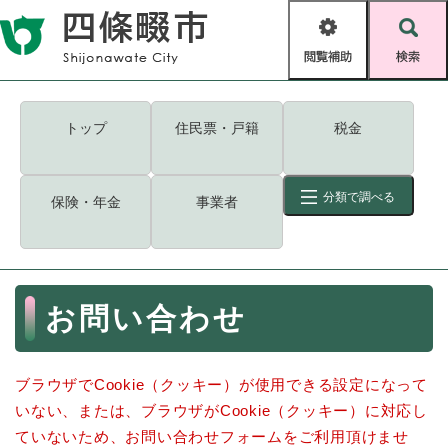
ペ
メニューを飛ばして本文へ
ー
閲
検
ジ
覧
索
の
補
先
助
頭
キーワード
検索
Foreign language
トップ
住民票・戸籍
税金
で
す
読み上げ・ふりがな
検索
。
分類で調べる
保険・年金
事業者
拡大
文字サイズ
背景色変更
標準
白
黒
青
ID
検索
ページ一時保存
表示
本
お問い合わせ
文
くらし・手続き
く
ページID検索とは？
ら
ブラウザでCookie（クッキー）が使用できる設定になって
し
登録・届け出・証明
・
いない、または、ブラウザがCookie（クッキー）に対応し
手
保険・年金
ていないため、お問い合わせフォームをご利用頂けませ