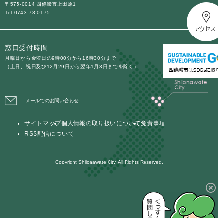
〒575-0014 四條畷市上田原1
Tel:0743-78-0175
防災・安全
防
災
窓口受付時間
・
子育て・教育
安
月曜日から金曜日の9時00分から16時30分まで
子
（土日、祝日及び12月29日から翌年1月3日までを除く）
全
育
の
て
メ
健康・医療・福祉
・
健
ニ
メールでのお問い合わせ
教
康
ュ
育
・
ー
の
サイトマップ
個人情報の取り扱いについて
免責事項
スポーツ・文化
医
を
ス
メ
RSS配信について
療
ひ
ポ
ニ
・
ら
ー
ュ
福
まちづくり・環境
く
ツ
Copyright Shijonawate City. All Rights Reserved.
ー
ま
祉
・
を
ち
の
文
ひ
づ
メ
化
しごと・産業
ら
く
し
ニ
の
く
り
ご
ュ
メ
・