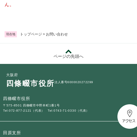
続
ん。
マイナンバー
き
の
税金
メ
ニ
ごみ・リサイクル
ュ
トップページ
>
お問い合わせ
現在地
ー
住まい
を
交通
ひ
ページの先頭へ
ら
ペット・動物
く
おくやみ
大阪府
四條畷市役所
法人番号6000020272299
地域活動・コミュニティ
人権・男女共同参画
四條畷市役所
〒575-8501 四條畷市中野本町1番1号
消費生活
Tel:072-877-2121（代表）
Tel:0743-71-0330（代表）
相談窓口
イベント・施設予約
田原支所