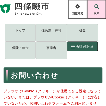
ペ
メニューを飛ばして本文へ
ー
閲
検
ジ
覧
索
の
補
先
助
頭
キーワード
検索
Foreign language
トップ
住民票・戸籍
税金
で
す
読み上げ・ふりがな
検索
。
分類で調べる
保険・年金
事業者
拡大
文字サイズ
背景色変更
標準
白
黒
青
ID
検索
ページ一時保存
表示
本
お問い合わせ
文
くらし・手続き
く
ページID検索とは？
ら
ブラウザでCookie（クッキー）が使用できる設定になって
し
登録・届け出・証明
・
いない、または、ブラウザがCookie（クッキー）に対応し
手
保険・年金
ていないため、お問い合わせフォームをご利用頂けませ