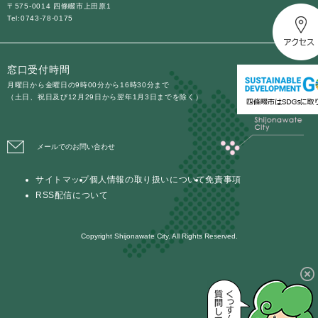
〒575-0014 四條畷市上田原1
Tel:0743-78-0175
防災・安全
防
災
窓口受付時間
・
子育て・教育
安
月曜日から金曜日の9時00分から16時30分まで
子
（土日、祝日及び12月29日から翌年1月3日までを除く）
全
育
の
て
メ
健康・医療・福祉
・
健
ニ
メールでのお問い合わせ
教
康
ュ
育
・
ー
の
サイトマップ
個人情報の取り扱いについて
免責事項
スポーツ・文化
医
を
ス
メ
RSS配信について
療
ひ
ポ
ニ
・
ら
ー
ュ
福
まちづくり・環境
く
ツ
Copyright Shijonawate City. All Rights Reserved.
ー
ま
祉
・
を
ち
の
文
ひ
づ
メ
化
しごと・産業
ら
く
し
ニ
の
く
り
ご
ュ
メ
・