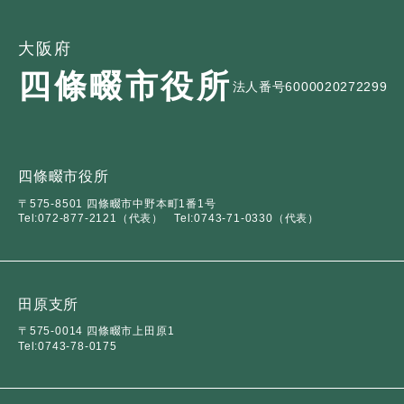
全
て
の
健康・医療・福祉
健
・
メ
大阪府
康
教
ニ
四條畷市役所
・
育
法人番号6000020272299
ュ
スポーツ・文化
ス
医
の
ー
ポ
療
メ
を
ー
・
ニ
ひ
まちづくり・環境
ま
ツ
福
ュ
ら
四條畷市役所
ち
・
祉
ー
く
〒575-8501 四條畷市中野本町1番1号
づ
文
の
を
しごと・産業
Tel:072-877-2121（代表）
Tel:0743-71-0330（代表）
し
く
化
メ
ひ
ご
り
の
ニ
ら
と
・
メ
ュ
く
市政情報
市
・
環
ニ
ー
田原支所
政
産
境
ュ
を
〒575-0014 四條畷市上田原1
情
業
の
ー
ひ
Tel:0743-78-0175
報
の
メ
を
ら
の
メ
ニ
ひ
く
メ
ニ