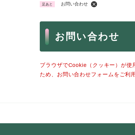
お問い合わせ
足あと
くらし・手続き
く
ら
本
し
登録・届け出・証明
保険
お問い合わせ
・
文
手
税金
ごみ
続
交通
ペッ
き
の
ブラウザでCookie（クッキー）が
地域活動・コミュニティ
人権
メ
ため、お問い合わせフォームをご利
ニ
相談窓口
イベ
ュ
ー
を
防災・安全
防
ひ
災
ら
・
く
子育て・教育
子
安
育