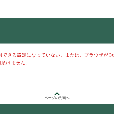
・年金
マイナンバー
・リサイクル
住まい
ト・動物
おくやみ
使用できる設定になっていない、または、ブラウザがCo
・男女共同参画
消費生活
用頂けません。
ント・施設予約
ページの先頭へ