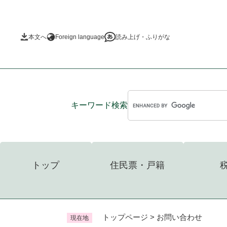
ペ
ー
ジ
本文へ
Foreign language
読み上げ・ふりがな
の
先
頭
で
す
。
キーワード
検索
トップ
住民票・戸籍
トップページ
>
お問い合わせ
現在地