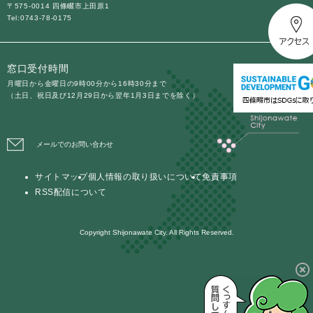
〒575-0014 四條畷市上田原1
Tel:0743-78-0175
防災・安全
防
災
窓口受付時間
・
子育て・教育
安
月曜日から金曜日の9時00分から16時30分まで
子
（土日、祝日及び12月29日から翌年1月3日までを除く）
全
育
の
て
メ
健康・医療・福祉
・
健
ニ
メールでのお問い合わせ
教
康
ュ
育
・
ー
の
サイトマップ
個人情報の取り扱いについて
免責事項
スポーツ・文化
医
を
ス
メ
RSS配信について
療
ひ
ポ
ニ
・
ら
ー
ュ
福
まちづくり・環境
く
ツ
Copyright Shijonawate City. All Rights Reserved.
ー
ま
祉
・
を
ち
の
文
ひ
づ
メ
化
しごと・産業
ら
く
し
ニ
の
く
り
ご
ュ
メ
・