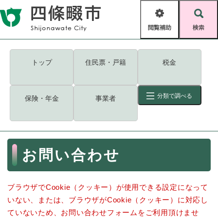
ペ
メニューを飛ばして本文へ
ー
閲
検
ジ
覧
索
の
補
先
助
頭
キーワード
検索
Foreign language
トップ
住民票・戸籍
税金
で
す
読み上げ・ふりがな
検索
。
分類で調べる
保険・年金
事業者
拡大
文字サイズ
背景色変更
標準
白
黒
青
ID
検索
ページ一時保存
表示
本
お問い合わせ
文
くらし・手続き
く
ページID検索とは？
ら
ブラウザでCookie（クッキー）が使用できる設定になって
し
登録・届け出・証明
・
いない、または、ブラウザがCookie（クッキー）に対応し
手
保険・年金
ていないため、お問い合わせフォームをご利用頂けませ