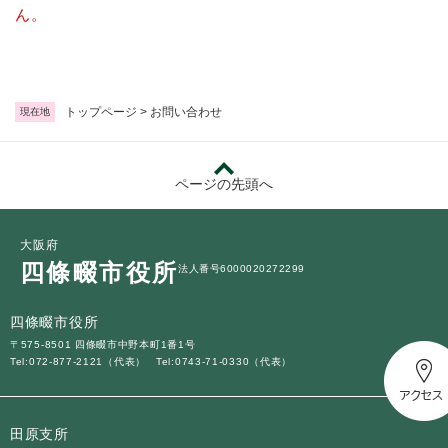
続
ん。
マイナンバー
き
の
税金
メ
ニ
ごみ・リサイクル
ュ
トップページ
>
お問い合わせ
現在地
ー
住まい
を
交通
ひ
ページの先頭へ
ら
ペット・動物
く
おくやみ
大阪府
四條畷市役所
法人番号6000020272299
地域活動・コミュニティ
人権・男女共同参画
四條畷市役所
〒575-8501 四條畷市中野本町1番1号
消費生活
Tel:072-877-2121（代表）
Tel:0743-71-0330（代表）
相談窓口
イベント・施設予約
田原支所