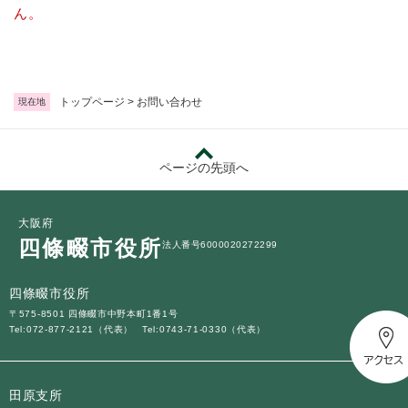
続
ん。
マイナンバー
き
の
税金
メ
ニ
ごみ・リサイクル
ュ
トップページ
>
お問い合わせ
現在地
ー
住まい
を
交通
ひ
ページの先頭へ
ら
ペット・動物
く
おくやみ
大阪府
四條畷市役所
法人番号6000020272299
地域活動・コミュニティ
人権・男女共同参画
四條畷市役所
〒575-8501 四條畷市中野本町1番1号
消費生活
Tel:072-877-2121（代表）
Tel:0743-71-0330（代表）
相談窓口
イベント・施設予約
田原支所