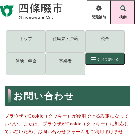
ペ
メニューを飛ばして本文へ
ー
閲
検
ジ
覧
索
の
補
先
助
頭
キーワード
検索
Foreign language
トップ
住民票・戸籍
税金
で
す
読み上げ・ふりがな
検索
。
分類で調べる
保険・年金
事業者
拡大
文字サイズ
背景色変更
標準
白
黒
青
ID
検索
ページ一時保存
表示
本
お問い合わせ
文
くらし・手続き
く
ページID検索とは？
ら
ブラウザでCookie（クッキー）が使用できる設定になって
し
登録・届け出・証明
・
いない、または、ブラウザがCookie（クッキー）に対応し
手
保険・年金
ていないため、お問い合わせフォームをご利用頂けませ