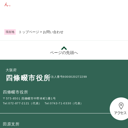
続
ん。
マイナンバー
き
の
税金
メ
ニ
ごみ・リサイクル
ュ
トップページ
>
お問い合わせ
現在地
ー
住まい
を
交通
ひ
ページの先頭へ
ら
ペット・動物
く
おくやみ
大阪府
四條畷市役所
法人番号6000020272299
地域活動・コミュニティ
人権・男女共同参画
四條畷市役所
〒575-8501 四條畷市中野本町1番1号
消費生活
Tel:072-877-2121（代表）
Tel:0743-71-0330（代表）
相談窓口
イベント・施設予約
田原支所