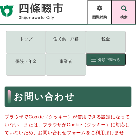
ペ
メニューを飛ばして本文へ
ー
閲
検
ジ
覧
索
の
補
先
助
頭
キーワード
検索
Foreign language
トップ
住民票・戸籍
税金
で
す
読み上げ・ふりがな
検索
。
分類で調べる
保険・年金
事業者
拡大
文字サイズ
背景色変更
標準
白
黒
青
ID
検索
ページ一時保存
表示
本
お問い合わせ
文
くらし・手続き
く
ページID検索とは？
ら
ブラウザでCookie（クッキー）が使用できる設定になって
し
登録・届け出・証明
・
いない、または、ブラウザがCookie（クッキー）に対応し
手
保険・年金
ていないため、お問い合わせフォームをご利用頂けませ