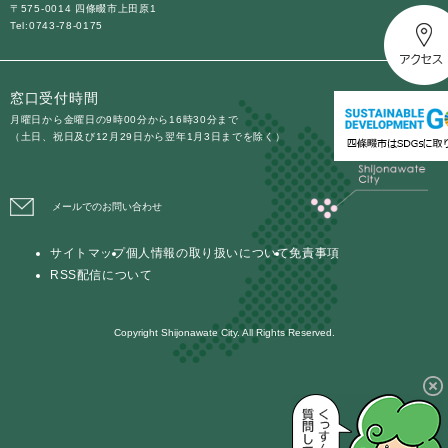
〒575-0014 四條畷市上田原1
Tel:0743-78-0175
防災・安全
防
災
窓口受付時間
・
子育て・教育
安
月曜日から金曜日の9時00分から16時30分まで
子
（土日、祝日及び12月29日から翌年1月3日までを除く）
全
育
の
て
メ
健康・医療・福祉
・
健
ニ
メールでのお問い合わせ
教
康
ュ
育
・
ー
の
サイトマップ
個人情報の取り扱いについて
免責事項
スポーツ・文化
医
を
ス
メ
RSS配信について
療
ひ
ポ
ニ
・
ら
ー
ュ
福
まちづくり・環境
く
ツ
Copyright Shijonawate City. All Rights Reserved.
ー
ま
祉
・
を
ち
の
文
ひ
づ
メ
化
しごと・産業
ら
く
し
ニ
の
く
り
ご
ュ
メ
・