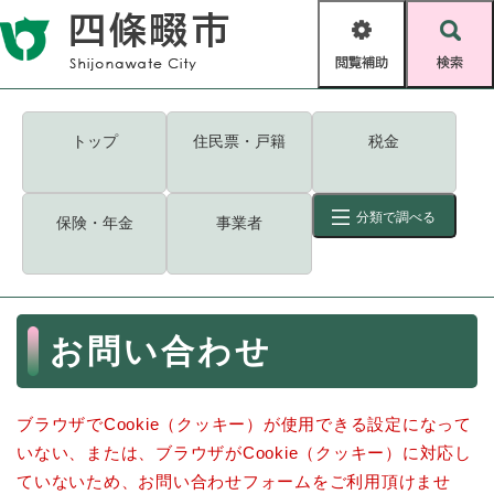
ペ
メニューを飛ばして本文へ
ー
閲
検
ジ
覧
索
の
補
先
助
頭
キーワード
検索
Foreign language
トップ
住民票・戸籍
税金
で
す
読み上げ・ふりがな
検索
。
分類で調べる
保険・年金
事業者
拡大
文字サイズ
背景色変更
標準
白
黒
青
ID
検索
ページ一時保存
表示
本
お問い合わせ
文
くらし・手続き
く
ページID検索とは？
ら
ブラウザでCookie（クッキー）が使用できる設定になって
し
登録・届け出・証明
・
いない、または、ブラウザがCookie（クッキー）に対応し
手
保険・年金
ていないため、お問い合わせフォームをご利用頂けませ