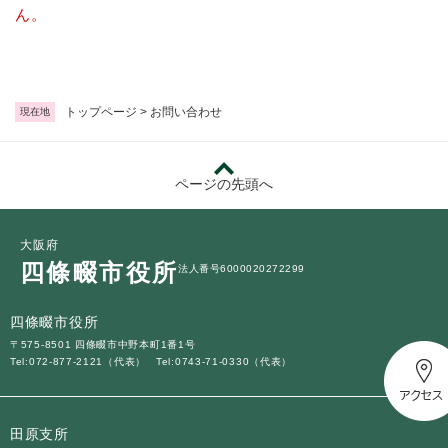
続
ん。
マイナンバー
き
の
税金
メ
ニ
ごみ・リサイクル
ュ
トップページ
>
お問い合わせ
現在地
ー
住まい
を
交通
ひ
ページの先頭へ
ら
ペット・動物
く
おくやみ
大阪府
四條畷市役所
法人番号6000020272299
地域活動・コミュニティ
人権・男女共同参画
四條畷市役所
〒575-8501 四條畷市中野本町1番1号
消費生活
Tel:072-877-2121（代表）
Tel:0743-71-0330（代表）
相談窓口
イベント・施設予約
田原支所