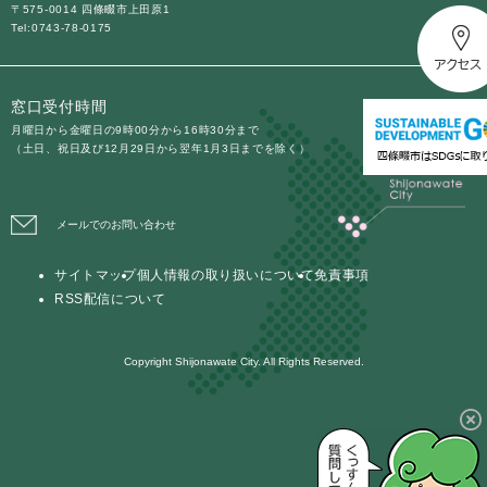
〒575-0014 四條畷市上田原1
Tel:0743-78-0175
防災・安全
防
災
窓口受付時間
・
子育て・教育
安
月曜日から金曜日の9時00分から16時30分まで
子
（土日、祝日及び12月29日から翌年1月3日までを除く）
全
育
の
て
メ
健康・医療・福祉
・
健
ニ
メールでのお問い合わせ
教
康
ュ
育
・
ー
の
サイトマップ
個人情報の取り扱いについて
免責事項
スポーツ・文化
医
を
ス
メ
RSS配信について
療
ひ
ポ
ニ
・
ら
ー
ュ
福
まちづくり・環境
く
ツ
Copyright Shijonawate City. All Rights Reserved.
ー
ま
祉
・
を
ち
の
文
ひ
づ
メ
化
しごと・産業
ら
く
し
ニ
の
く
り
ご
ュ
メ
・