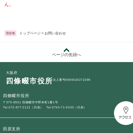
続
ん。
マイナンバー
き
の
税金
メ
ニ
ごみ・リサイクル
ュ
トップページ
>
お問い合わせ
現在地
ー
住まい
を
交通
ひ
ページの先頭へ
ら
ペット・動物
く
おくやみ
大阪府
四條畷市役所
法人番号6000020272299
地域活動・コミュニティ
人権・男女共同参画
四條畷市役所
〒575-8501 四條畷市中野本町1番1号
消費生活
Tel:072-877-2121（代表）
Tel:0743-71-0330（代表）
相談窓口
イベント・施設予約
田原支所