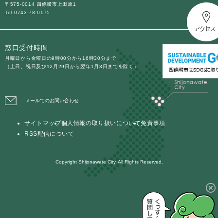
〒575-0014 四條畷市上田原1
Tel:0743-78-0175
防災・安全
防
災
窓口受付時間
・
子育て・教育
安
月曜日から金曜日の9時00分から16時30分まで
子
（土日、祝日及び12月29日から翌年1月3日までを除く）
全
育
の
て
メ
健康・医療・福祉
・
健
ニ
メールでのお問い合わせ
教
康
ュ
育
・
ー
の
サイトマップ
個人情報の取り扱いについて
免責事項
スポーツ・文化
医
を
ス
メ
RSS配信について
療
ひ
ポ
ニ
・
ら
ー
ュ
福
まちづくり・環境
く
ツ
Copyright Shijonawate City. All Rights Reserved.
ー
ま
祉
・
を
ち
の
文
ひ
づ
メ
化
しごと・産業
ら
く
し
ニ
の
く
り
ご
ュ
メ
・