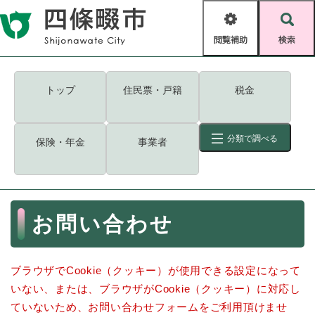
ペ
メニューを飛ばして本文へ
ー
閲
検
ジ
覧
索
の
補
先
助
頭
キーワード
検索
Foreign language
トップ
住民票・戸籍
税金
で
す
読み上げ・ふりがな
検索
。
分類で調べる
保険・年金
事業者
拡大
文字サイズ
背景色変更
標準
白
黒
青
ID
検索
ページ一時保存
表示
本
お問い合わせ
文
くらし・手続き
く
ページID検索とは？
ら
ブラウザでCookie（クッキー）が使用できる設定になって
し
登録・届け出・証明
・
いない、または、ブラウザがCookie（クッキー）に対応し
手
保険・年金
ていないため、お問い合わせフォームをご利用頂けませ