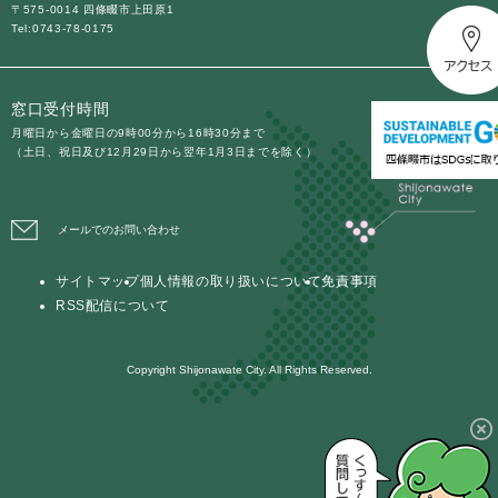
〒575-0014 四條畷市上田原1
Tel:0743-78-0175
防災・安全
防
災
窓口受付時間
・
子育て・教育
安
月曜日から金曜日の9時00分から16時30分まで
子
（土日、祝日及び12月29日から翌年1月3日までを除く）
全
育
の
て
メ
健康・医療・福祉
・
健
ニ
メールでのお問い合わせ
教
康
ュ
育
・
ー
の
サイトマップ
個人情報の取り扱いについて
免責事項
スポーツ・文化
医
を
ス
メ
RSS配信について
療
ひ
ポ
ニ
・
ら
ー
ュ
福
まちづくり・環境
く
ツ
Copyright Shijonawate City. All Rights Reserved.
ー
ま
祉
・
を
ち
の
文
ひ
づ
メ
化
しごと・産業
ら
く
し
ニ
の
く
り
ご
ュ
メ
・