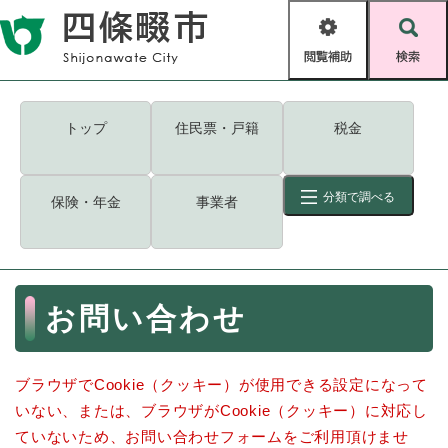
ペ
メニューを飛ばして本文へ
ー
閲
検
ジ
覧
索
の
補
先
助
頭
キーワード
検索
Foreign language
トップ
住民票・戸籍
税金
で
す
読み上げ・ふりがな
検索
。
分類で調べる
保険・年金
事業者
拡大
文字サイズ
背景色変更
標準
白
黒
青
ID
検索
ページ一時保存
表示
本
お問い合わせ
文
くらし・手続き
く
ページID検索とは？
ら
ブラウザでCookie（クッキー）が使用できる設定になって
し
登録・届け出・証明
・
いない、または、ブラウザがCookie（クッキー）に対応し
手
保険・年金
ていないため、お問い合わせフォームをご利用頂けませ