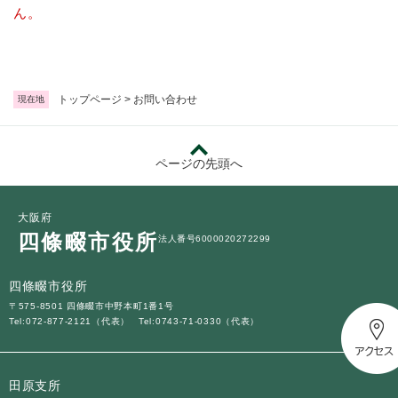
続
ん。
マイナンバー
き
の
税金
メ
ニ
ごみ・リサイクル
ュ
トップページ
>
お問い合わせ
現在地
ー
住まい
を
交通
ひ
ページの先頭へ
ら
ペット・動物
く
おくやみ
大阪府
四條畷市役所
法人番号6000020272299
地域活動・コミュニティ
人権・男女共同参画
四條畷市役所
〒575-8501 四條畷市中野本町1番1号
消費生活
Tel:072-877-2121（代表）
Tel:0743-71-0330（代表）
相談窓口
イベント・施設予約
田原支所