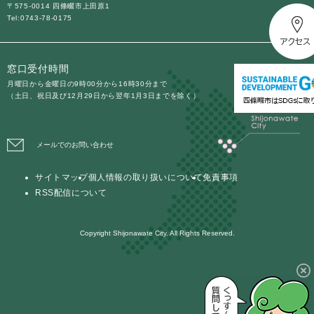
〒575-0014 四條畷市上田原1
Tel:0743-78-0175
防災・安全
防
災
窓口受付時間
・
子育て・教育
安
月曜日から金曜日の9時00分から16時30分まで
子
（土日、祝日及び12月29日から翌年1月3日までを除く）
全
育
の
て
メ
健康・医療・福祉
・
健
ニ
メールでのお問い合わせ
教
康
ュ
育
・
ー
の
サイトマップ
個人情報の取り扱いについて
免責事項
スポーツ・文化
医
を
ス
メ
RSS配信について
療
ひ
ポ
ニ
・
ら
ー
ュ
福
まちづくり・環境
く
ツ
Copyright Shijonawate City. All Rights Reserved.
ー
ま
祉
・
を
ち
の
文
ひ
づ
メ
化
しごと・産業
ら
く
し
ニ
の
く
り
ご
ュ
メ
・