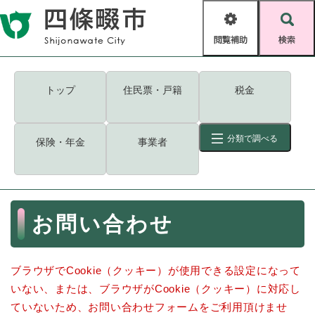
ペ
メニューを飛ばして本文へ
ー
閲
検
ジ
覧
索
の
補
先
助
頭
キーワード
検索
Foreign language
トップ
住民票・戸籍
税金
で
す
読み上げ・ふりがな
検索
。
分類で調べる
保険・年金
事業者
拡大
文字サイズ
背景色変更
標準
白
黒
青
ID
検索
ページ一時保存
表示
本
お問い合わせ
文
くらし・手続き
く
ページID検索とは？
ら
ブラウザでCookie（クッキー）が使用できる設定になって
し
登録・届け出・証明
・
いない、または、ブラウザがCookie（クッキー）に対応し
手
保険・年金
ていないため、お問い合わせフォームをご利用頂けませ