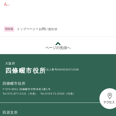
続
ん。
マイナンバー
き
の
税金
メ
ニ
ごみ・リサイクル
ュ
トップページ
>
お問い合わせ
現在地
ー
住まい
を
交通
ひ
ページの先頭へ
ら
ペット・動物
く
おくやみ
大阪府
四條畷市役所
法人番号6000020272299
地域活動・コミュニティ
人権・男女共同参画
四條畷市役所
〒575-8501 四條畷市中野本町1番1号
消費生活
Tel:072-877-2121（代表）
Tel:0743-71-0330（代表）
相談窓口
イベント・施設予約
田原支所