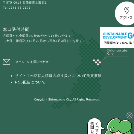
〒575-0014 四條畷市上田原1
Tel:0743-78-0175
防災・安全
防
災
窓口受付時間
・
子育て・教育
安
月曜日から金曜日の9時00分から16時30分まで
子
（土日、祝日及び12月29日から翌年1月3日までを除く）
全
育
の
て
メ
健康・医療・福祉
・
健
ニ
メールでのお問い合わせ
教
康
ュ
育
・
ー
の
サイトマップ
個人情報の取り扱いについて
免責事項
スポーツ・文化
医
を
ス
メ
RSS配信について
療
ひ
ポ
ニ
・
ら
ー
ュ
福
まちづくり・環境
く
ツ
Copyright Shijonawate City. All Rights Reserved.
ー
ま
祉
・
を
ち
の
文
ひ
づ
メ
化
しごと・産業
ら
く
し
ニ
の
く
り
ご
ュ
メ
・