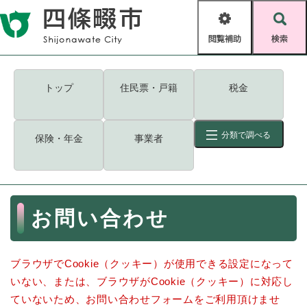
ペ
メニューを飛ばして本文へ
ー
閲
検
ジ
覧
索
の
補
先
助
頭
キーワード
検索
Foreign language
トップ
住民票・戸籍
税金
で
す
読み上げ・ふりがな
検索
。
分類で調べる
保険・年金
事業者
拡大
文字サイズ
背景色変更
標準
白
黒
青
ID
検索
ページ一時保存
表示
本
お問い合わせ
文
くらし・手続き
く
ページID検索とは？
ら
ブラウザでCookie（クッキー）が使用できる設定になって
し
登録・届け出・証明
・
いない、または、ブラウザがCookie（クッキー）に対応し
手
保険・年金
ていないため、お問い合わせフォームをご利用頂けませ