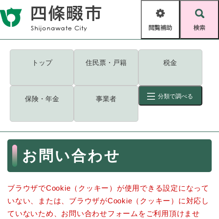
ペ
メニューを飛ばして本文へ
ー
閲
検
ジ
覧
索
の
補
先
助
頭
キーワード
検索
Foreign language
トップ
住民票・戸籍
税金
で
す
読み上げ・ふりがな
検索
。
分類で調べる
保険・年金
事業者
拡大
文字サイズ
背景色変更
標準
白
黒
青
ID
検索
ページ一時保存
表示
本
お問い合わせ
文
くらし・手続き
く
ページID検索とは？
ら
ブラウザでCookie（クッキー）が使用できる設定になって
し
登録・届け出・証明
・
いない、または、ブラウザがCookie（クッキー）に対応し
手
保険・年金
ていないため、お問い合わせフォームをご利用頂けませ