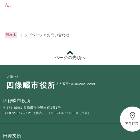
続
ん。
マイナンバー
き
の
税金
メ
ニ
ごみ・リサイクル
ュ
トップページ
>
お問い合わせ
現在地
ー
住まい
を
交通
ひ
ページの先頭へ
ら
ペット・動物
く
おくやみ
大阪府
四條畷市役所
法人番号6000020272299
地域活動・コミュニティ
人権・男女共同参画
四條畷市役所
〒575-8501 四條畷市中野本町1番1号
消費生活
Tel:072-877-2121（代表）
Tel:0743-71-0330（代表）
相談窓口
イベント・施設予約
田原支所