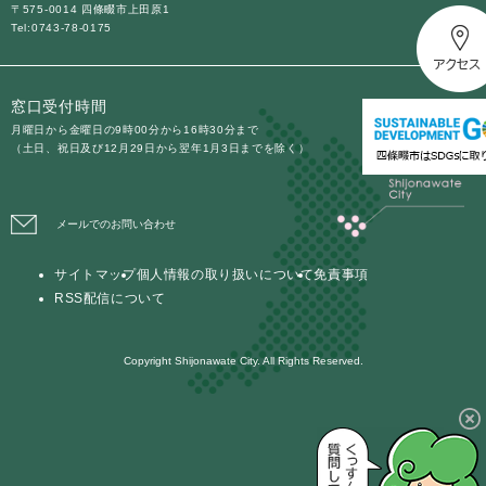
〒575-0014 四條畷市上田原1
Tel:0743-78-0175
防災・安全
防
災
窓口受付時間
・
子育て・教育
安
月曜日から金曜日の9時00分から16時30分まで
子
（土日、祝日及び12月29日から翌年1月3日までを除く）
全
育
の
て
メ
健康・医療・福祉
・
健
ニ
メールでのお問い合わせ
教
康
ュ
育
・
ー
の
サイトマップ
個人情報の取り扱いについて
免責事項
スポーツ・文化
医
を
ス
メ
RSS配信について
療
ひ
ポ
ニ
・
ら
ー
ュ
福
まちづくり・環境
く
ツ
Copyright Shijonawate City. All Rights Reserved.
ー
ま
祉
・
を
ち
の
文
ひ
づ
メ
化
しごと・産業
ら
く
し
ニ
の
く
り
ご
ュ
メ
・