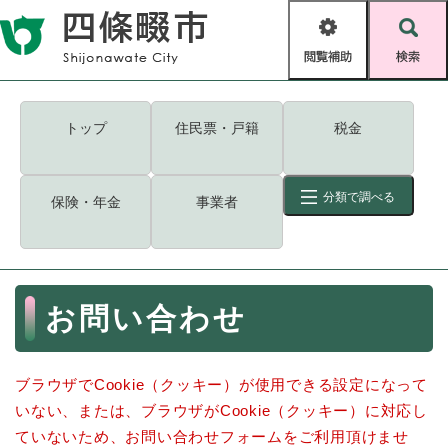
ペ
メニューを飛ばして本文へ
ー
閲
検
ジ
覧
索
の
補
先
助
頭
キーワード
検索
Foreign language
トップ
住民票・戸籍
税金
で
す
読み上げ・ふりがな
検索
。
分類で調べる
保険・年金
事業者
拡大
文字サイズ
背景色変更
標準
白
黒
青
ID
検索
ページ一時保存
表示
本
お問い合わせ
文
くらし・手続き
く
ページID検索とは？
ら
ブラウザでCookie（クッキー）が使用できる設定になって
し
登録・届け出・証明
・
いない、または、ブラウザがCookie（クッキー）に対応し
手
保険・年金
ていないため、お問い合わせフォームをご利用頂けませ