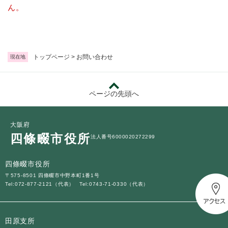
続
ん。
マイナンバー
き
の
税金
メ
ニ
ごみ・リサイクル
ュ
トップページ
>
お問い合わせ
現在地
ー
住まい
を
交通
ひ
ページの先頭へ
ら
ペット・動物
く
おくやみ
大阪府
四條畷市役所
法人番号6000020272299
地域活動・コミュニティ
人権・男女共同参画
四條畷市役所
〒575-8501 四條畷市中野本町1番1号
消費生活
Tel:072-877-2121（代表）
Tel:0743-71-0330（代表）
相談窓口
イベント・施設予約
田原支所