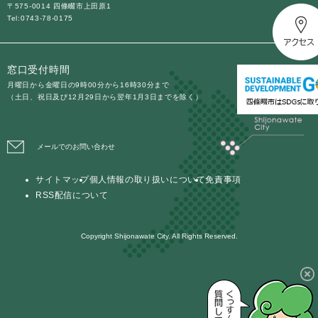
〒575-0014 四條畷市上田原1
Tel:0743-78-0175
防災・安全
防
災
窓口受付時間
・
子育て・教育
安
月曜日から金曜日の9時00分から16時30分まで
子
（土日、祝日及び12月29日から翌年1月3日までを除く）
全
育
の
て
メ
健康・医療・福祉
・
健
ニ
メールでのお問い合わせ
教
康
ュ
育
・
ー
の
サイトマップ
個人情報の取り扱いについて
免責事項
スポーツ・文化
医
を
ス
メ
RSS配信について
療
ひ
ポ
ニ
・
ら
ー
ュ
福
まちづくり・環境
く
ツ
Copyright Shijonawate City. All Rights Reserved.
ー
ま
祉
・
を
ち
の
文
ひ
づ
メ
化
しごと・産業
ら
く
し
ニ
の
く
り
ご
ュ
メ
・